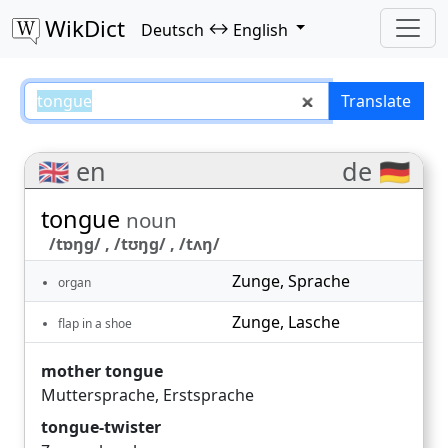
WikDict
↔
Deutsch
English
tongue – Deutsch–English transl
Translate
🇬🇧 en
de 🇩🇪
tongue
noun
/tɒŋɡ/ , /tʊŋɡ/ , /tʌŋ/
Zunge
,
Sprache
organ
Zunge
,
Lasche
flap in a shoe
mother tongue
Muttersprache
,
Erstsprache
tongue-twister