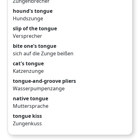
Zungenbrecher
hound's tongue
Hundszunge
slip of the tongue
Versprecher
bite one's tongue
sich auf die Zunge beißen
cat's tongue
Katzenzunge
tongue-and-groove pliers
Wasserpumpenzange
native tongue
Muttersprache
tongue kiss
Zungenkuss