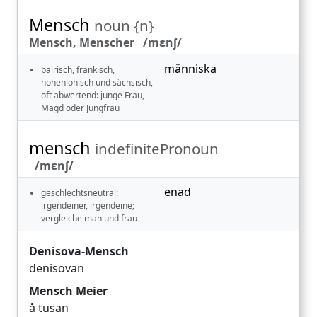
Mensch
noun {n}
Mensch, Menscher /mɛnʃ/
människa
bairisch, fränkisch,
hohenlohisch und sächsisch,
oft abwertend: junge Frau,
Magd oder Jungfrau
mensch
indefinitePronoun
/mɛnʃ/
enad
geschlechtsneutral:
irgendeiner, irgendeine;
vergleiche man und frau
Denisova-Mensch
denisovan
Mensch Meier
å tusan