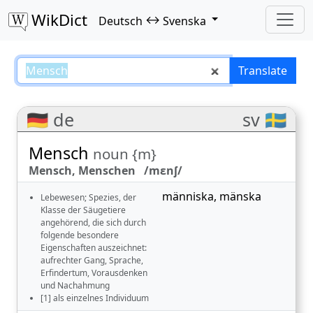
WikDict
↔
Deutsch
Svenska
Mensch – Deutsch–Svenska trans
Translate
🇩🇪 de
sv 🇸🇪
Mensch
noun {m}
Mensch, Menschen /mɛnʃ/
människa
,
mänska
Lebewesen; Spezies, der
Klasse der Säugetiere
angehörend, die sich durch
folgende besondere
Eigenschaften auszeichnet:
aufrechter Gang, Sprache,
Erfindertum, Vorausdenken
und Nachahmung
[1] als einzelnes Individuum