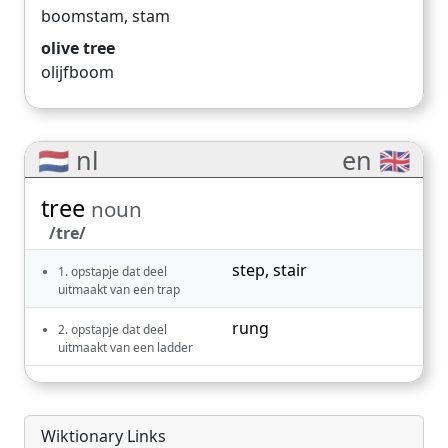
boomstam
,
stam
olive tree
olijfboom
🇳🇱 nl
en 🇬🇧
tree
noun
/tre/
step
,
stair
1. opstapje dat deel
uitmaakt van een trap
rung
2. opstapje dat deel
uitmaakt van een ladder
Wiktionary Links