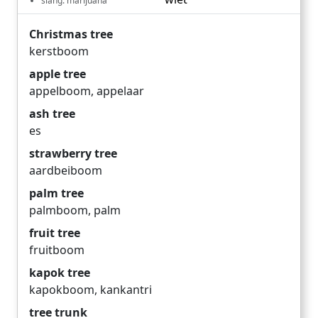
slang: marijuana
Christmas tree
kerstboom
apple tree
appelboom
,
appelaar
ash tree
es
strawberry tree
aardbeiboom
palm tree
palmboom
,
palm
fruit tree
fruitboom
kapok tree
kapokboom
,
kankantri
tree trunk