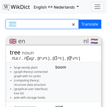
WikDict
↔
English
Nederlands
tree – English–Nederlands transl
Translate
🇬🇧 en
nl 🇳🇱
tree
noun
/tɹiː/ , /t͡ʃɹɪj/ , [t̠ʰɹʷiː] , [t̠͡ɹ̠̊˔ʷiː] , [t͡ʃʰɹʷiː]
boom
large woody plant
(graph theory) connected
graph with no cycles
(computing theory)
recursive data structure
(graphical user interface)
tree list
pole with storage hooks
wiet