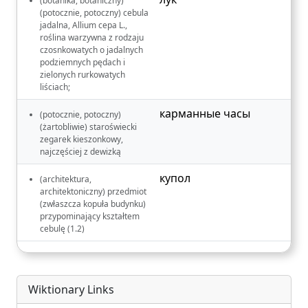
(botanika, botaniczny)
(potocznie, potoczny) cebula
jadalna, Allium cepa L.,
roślina warzywna z rodzaju
czosnkowatych o jadalnych
podziemnych pędach i
zielonych rurkowatych
liściach;
карманные часы
(potocznie, potoczny)
(żartobliwie) staroświecki
zegarek kieszonkowy,
najczęściej z dewizką
купол
(architektura,
architektoniczny) przedmiot
(zwłaszcza kopuła budynku)
przypominający kształtem
cebulę (1.2)
Wiktionary Links