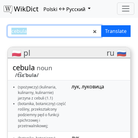
WikDict
↔
Polski
Русский
cebula – Polski–Русский translat
Translate
🇵🇱 pl
ru 🇷🇺
cebula
noun
/t͡sɛˈbula/
лук
,
луковица
(spożywczy) (kulinaria,
kulinarny, kulinarnie)
jarzyna z cebuli (1.1)
(botanika, botaniczny) część
rośliny, przekształcony
podziemny pęd o funkcji
spichrzowej i
przetrwalnikowej;
лук