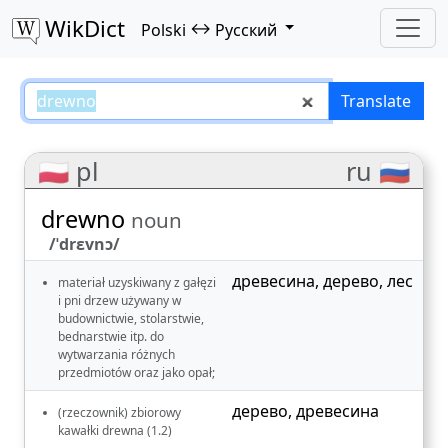
WikDict
↔
Polski
Русский
drewno – Polski–Русский transla
Translate
🇵🇱 pl
ru 🇷🇺
drewno
noun
/ˈdrɛvnɔ/
древесина
,
дерево
,
лес
materiał uzyskiwany z gałęzi
i pni drzew używany w
budownictwie, stolarstwie,
bednarstwie itp. do
wytwarzania różnych
przedmiotów oraz jako opał;
дерево
,
древесина
(rzeczownik) zbiorowy
kawałki drewna (1.2)