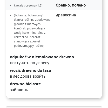
бревно
,
полено
kawałek drewna (1.2)
древесина
(botanika, botaniczny)
tkanka roślinna zbudowana
głównie z martwych
komórek, przewodząca
wodę i sole mineralne z
korzeni do liści oraz
stanowiąca szkielet
podtrzymujący roślinę;
odpukać w niemalowane drewno
постучать по дереву
wozić drewno do lasu
в лес дрова́ вози́ть
drewno bielaste
заболонь