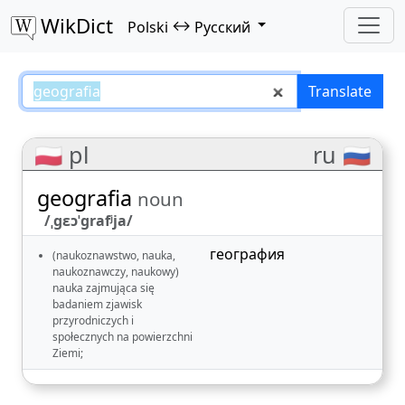
WikDict
↔
Polski
Русский
geografia – Polski–Русский trans
Translate
🇵🇱 pl
ru 🇷🇺
geografia
noun
/ˌɡɛɔˈɡrafʲja/
география
(naukoznawstwo, nauka,
naukoznawczy, naukowy)
nauka zajmująca się
badaniem zjawisk
przyrodniczych i
społecznych na powierzchni
Ziemi;