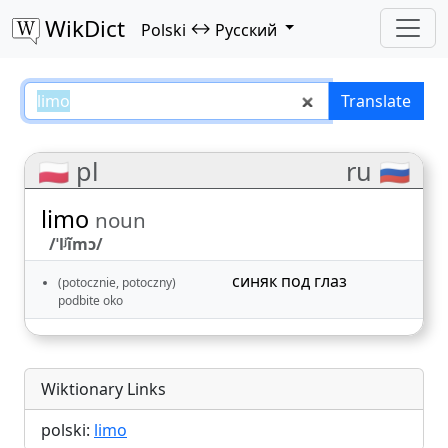
WikDict
↔
Polski
Русский
limo – Polski–Русский translatio
Translate
🇵🇱 pl
ru 🇷🇺
limo
noun
/ˈlʲĩmɔ/
синяк под глаз
(potocznie, potoczny)
podbite oko
Wiktionary Links
polski:
limo