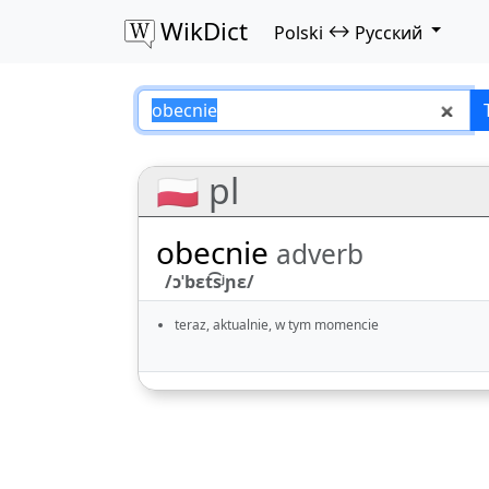
WikDict
↔
Polski
Русский
obecnie – Polski–
🇵🇱 pl
obecnie
adverb
/ɔˈbɛt͡sʲɲɛ/
teraz, aktualnie, w tym momencie