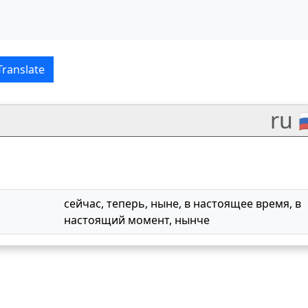
Русский translations
Translate
ru 
сейчас
,
теперь
,
ныне
,
в настоящее время
,
в
настоящий момент
,
нынче