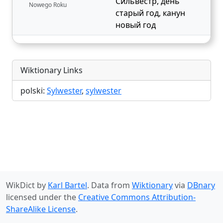
Сильвестр
,
день
Nowego Roku
старый год
,
канун
новый год
Wiktionary Links
polski:
Sylwester
,
sylwester
WikDict by
Karl Bartel
. Data from
Wiktionary
via
DBnary
licensed under the
Creative Commons Attribution-
ShareAlike License
.