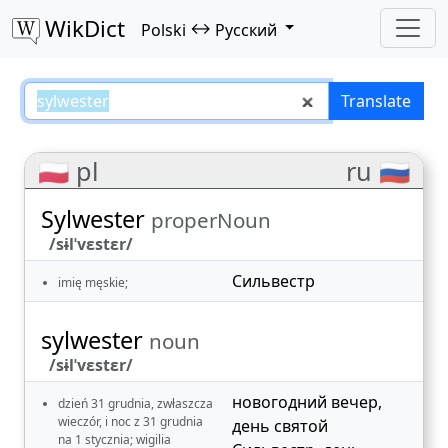
WikDict
↔
Polski
Русский
sylwester – Polski–Русский trans
Translate
🇵🇱 pl
ru 🇷🇺
Sylwester
properNoun
/sɨlˈvɛstɛr/
Сильвестр
imię męskie;
sylwester
noun
/sɨlˈvɛstɛr/
новогодний вечер
,
dzień 31 grudnia, zwłaszcza
wieczór, i noc z 31 grudnia
день святой
na 1 stycznia; wigilia