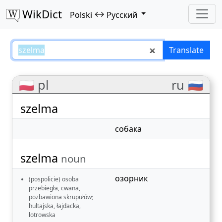
WikDict
↔
Polski
Русский
szelma – Polski–Русский translat
Translate
🇵🇱 pl
ru 🇷🇺
szelma
собака
szelma
noun
озорник
(pospolicie) osoba
przebiegła, cwana,
pozbawiona skrupułów;
hultajska, łajdacka,
łotrowska