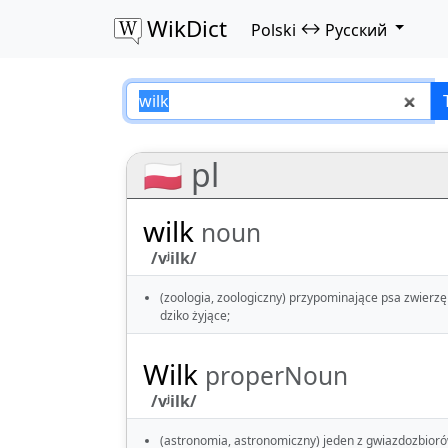
WikDict
↔
Polski
Русский
wilk – Polski–Русс
🇵🇱 pl
wilk
noun
/vʲilk/
(zoologia, zoologiczny) przypominające psa zwierzę
dziko żyjące;
Wilk
properNoun
/vʲilk/
(astronomia, astronomiczny) jeden z gwiazdozbior