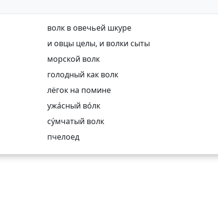
волк в овечьей шкуре
и овцы целы, и волки сыты
морской волк
голодный как волк
лёгок на помине
ужа́сный во́лк
су́мчатый волк
пчелоед