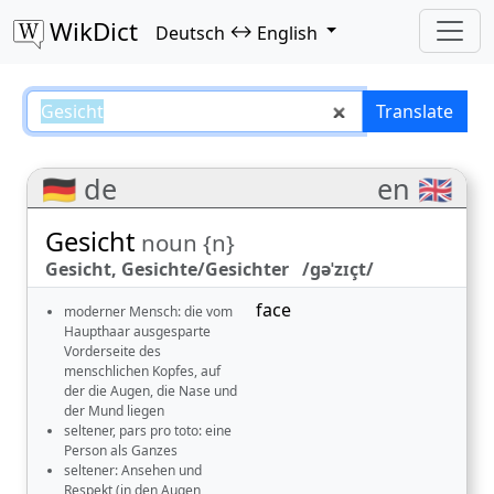
WikDict
↔
Deutsch
English
Gesicht – Deutsch–English transl
Translate
🇩🇪 de
en 🇬🇧
Gesicht
noun {n}
Gesicht, Gesichte/Gesichter /ɡəˈzɪçt/
face
moderner Mensch: die vom
Haupthaar ausgesparte
Vorderseite des
menschlichen Kopfes, auf
der die Augen, die Nase und
der Mund liegen
seltener, pars pro toto: eine
Person als Ganzes
seltener: Ansehen und
Respekt (in den Augen