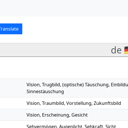
nglish translations
Translate
de 
Vision
,
Trugbild
,
(optische) Täuschung
,
Einbild
Sinnestäuschung
Vision
,
Traumbild
,
Vorstellung
,
Zukunftsbild
Vision
,
Erscheinung
,
Gesicht
Sehvermögen
,
Augenlicht
,
Sehkraft
,
Sicht