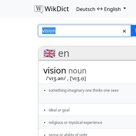
WikDict
↔
Deutsch
English
vision – Deutsch–E
🇬🇧 en
vision
noun
/ˈvɪʒ.ən/ , [ˈvɪʒ.n̩]
something imaginary one thinks one sees
ideal or goal
religious or mystical experience
sense or ability of sight