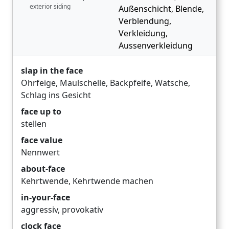
exterior siding
Außenschicht
,
Blende
,
Verblendung
,
Verkleidung
,
Aussenverkleidung
slap in the face
Ohrfeige
,
Maulschelle
,
Backpfeife
,
Watsche
,
Schlag ins Gesicht
face up to
stellen
face value
Nennwert
about-face
Kehrtwende
,
Kehrtwende machen
in-your-face
aggressiv
,
provokativ
clock face