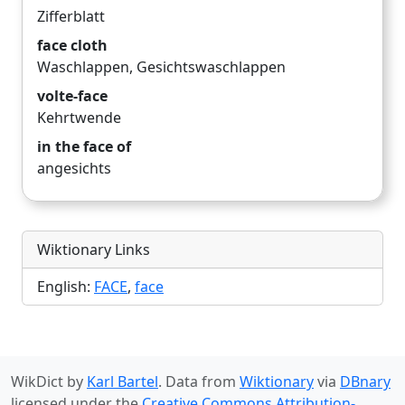
Zifferblatt
face cloth
Waschlappen
,
Gesichtswaschlappen
volte-face
Kehrtwende
in the face of
angesichts
Wiktionary Links
English:
FACE
,
face
WikDict by
Karl Bartel
. Data from
Wiktionary
via
DBnary
licensed under the
Creative Commons Attribution-