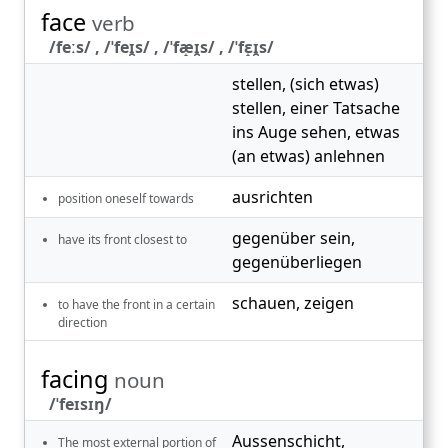
face
verb
/feːs/ , /ˈfeɪ̯s/ , /ˈfæ̝ɪ̯s/ , /ˈfɛ̝ɪ̯s/
stellen
,
(sich etwas)
stellen
,
einer Tatsache
ins Auge sehen
,
etwas
(an etwas) anlehnen
ausrichten
position oneself towards
gegenüber sein
,
have its front closest to
gegenüberliegen
schauen
,
zeigen
to have the front in a certain
direction
facing
noun
/ˈfeɪsɪŋ/
Aussenschicht
,
The most external portion of