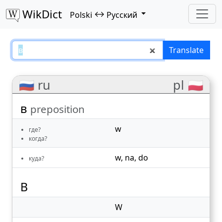
WikDict
↔
Polski
Русский
в – Polski–Русский translations
Translate
🇷🇺 ru
pl 🇵🇱
в
preposition
w
где?
когда?
w
,
na
,
do
куда?
В
W