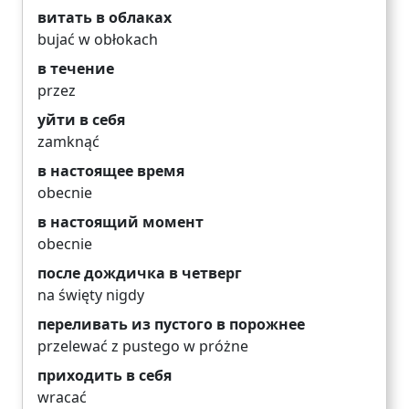
витать в облаках
bujać w obłokach
в течение
przez
уйти в себя
zamknąć
в настоящее время
obecnie
в настоящий момент
obecnie
после дождичка в четверг
na święty nigdy
переливать из пустого в порожнее
przelewać z pustego w próżne
приходить в себя
wracać