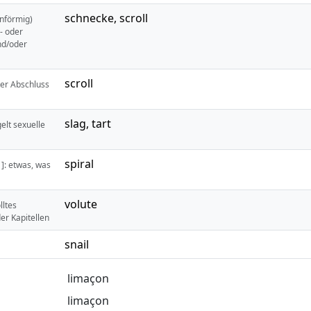
schnecke
,
scroll
enförmig)
- oder
nd/oder
scroll
ter Abschluss
slag
,
tart
elt sexuelle
spiral
]: etwas, was
volute
lltes
er Kapitellen
snail
limaçon
limaçon