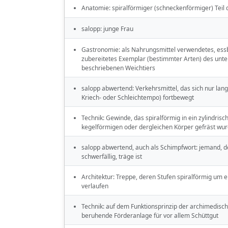
Anatomie: spiralförmiger (schneckenförmiger) Teil
salopp: junge Frau
Gastronomie: als Nahrungsmittel verwendetes, ess
zubereitetes Exemplar (bestimmter Arten) des unter
beschriebenen Weichtiers
salopp abwertend: Verkehrsmittel, das sich nur lan
Kriech- oder Schleichtempo) fortbewegt
Technik: Gewinde, das spiralförmig in ein zylindrisc
kegelförmigen oder dergleichen Körper gefräst wu
salopp abwertend, auch als Schimpfwort: jemand, de
schwerfällig, träge ist
Architektur: Treppe, deren Stufen spiralförmig um 
verlaufen
Technik: auf dem Funktionsprinzip der archimedisc
beruhende Förderanlage für vor allem Schüttgut