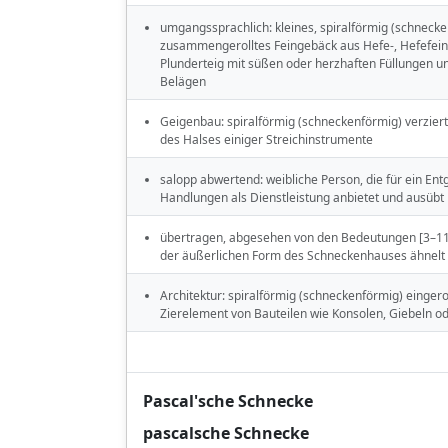
umgangssprachlich: kleines, spiralförmig (schneck
zusammengerolltes Feingebäck aus Hefe-, Hefefein
Plunderteig mit süßen oder herzhaften Füllungen u
Belägen
Geigenbau: spiralförmig (schneckenförmig) verzier
des Halses einiger Streichinstrumente
salopp abwertend: weibliche Person, die für ein Entg
Handlungen als Dienstleistung anbietet und ausübt
übertragen, abgesehen von den Bedeutungen [3–11
der äußerlichen Form des Schneckenhauses ähnelt
Architektur: spiralförmig (schneckenförmig) eingero
Zierelement von Bauteilen wie Konsolen, Giebeln od
Pascal'sche Schnecke
pascalsche Schnecke