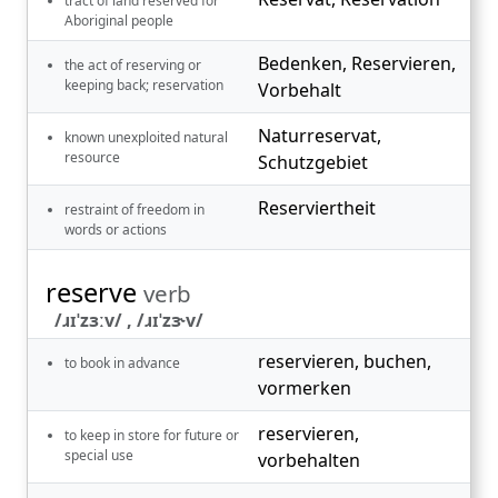
tract of land reserved for
Aboriginal people
Bedenken
,
Reservieren
,
the act of reserving or
keeping back; reservation
Vorbehalt
Naturreservat
,
known unexploited natural
resource
Schutzgebiet
Reserviertheit
restraint of freedom in
words or actions
reserve
verb
/ɹɪˈzɜːv/ , /ɹɪˈzɝv/
reservieren
,
buchen
,
to book in advance
vormerken
reservieren
,
to keep in store for future or
special use
vorbehalten