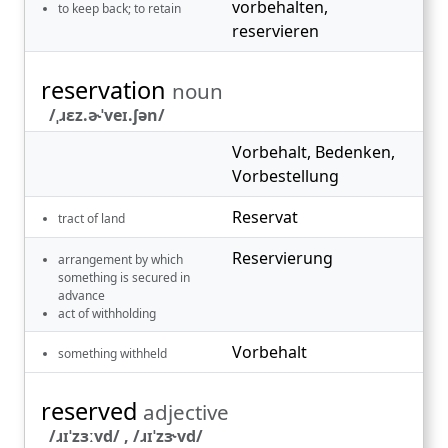
vorbehalten
,
to keep back; to retain
reservieren
reservation
noun
/ˌɹɛz.ɚˈveɪ.ʃən/
Vorbehalt
,
Bedenken
,
Vorbestellung
Reservat
tract of land
Reservierung
arrangement by which
something is secured in
advance
act of withholding
Vorbehalt
something withheld
reserved
adjective
/ɹɪˈzɜːvd/ , /ɹɪˈzɝvd/