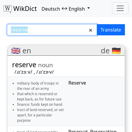
WikDict
↔
Deutsch
English
reserve – Deutsch–English transl
Translate
🇬🇧 en
de 🇩🇪
reserve
noun
/ɹɪˈzɜːv/ , /ɹɪˈzɝv/
Reserve
military: body of troops in
the rear of an army
that which is reserved or
kept back, as for future use
finance: funds kept on hand
tract of land reserved, or set
apart, for a particular
purpose
Reservat
,
Reservation