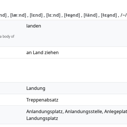
] , [læːnd] , [lɛnd] , [lɛːnd] , [ɫeə̯nd] , [ɫänd] , [ɫɛə̯nd] , /~/
landen
 a body of
an Land ziehen
Landung
Treppenabsatz
Anlandungsplatz
,
Anlandungsstelle
,
Anlegepla
Landungsplatz