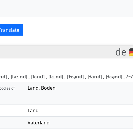
glish translations
Translate
de 
] , [læːnd] , [lɛnd] , [lɛːnd] , [ɫeə̯nd] , [ɫänd] , [ɫɛə̯nd] , /~/
Land
,
Boden
 bodies of
Land
Vaterland