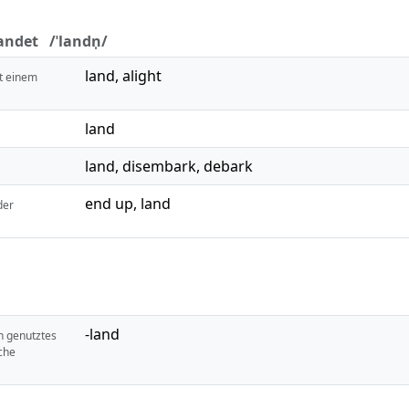
andet /ˈlandn̩/
land
,
alight
it einem
land
land
,
disembark
,
debark
end up
,
land
der
-land
h genutztes
che