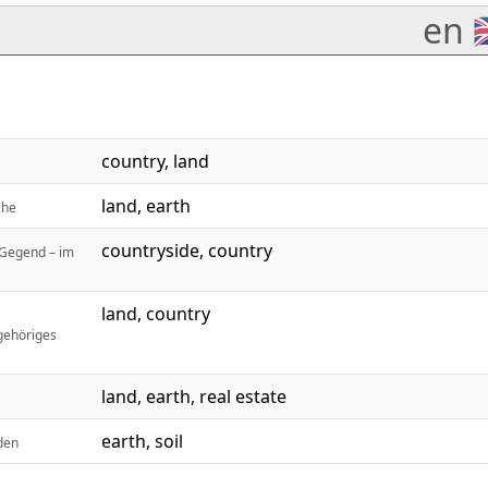
en 
country
,
land
land
,
earth
che
countryside
,
country
e Gegend – im
land
,
country
gehöriges
land
,
earth
,
real estate
earth
,
soil
oden