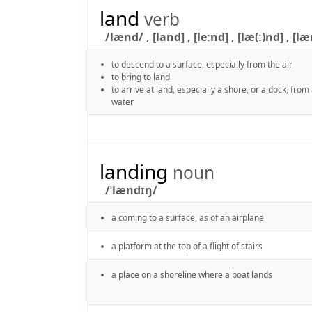
land
verb
/lænd/ , [land] , [leːnd] , [læ(ː)nd] , [lænd
to descend to a surface, especially from the air
to bring to land
to arrive at land, especially a shore, or a dock, from
water
landing
noun
/ˈlændɪŋ/
a coming to a surface, as of an airplane
a platform at the top of a flight of stairs
a place on a shoreline where a boat lands