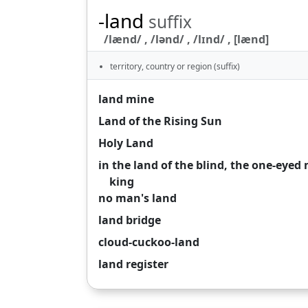
-land
suffix
/lænd/ , /lənd/ , /lɪnd/ , [lænd]
territory, country or region (suffix)
land mine
Land of the Rising Sun
Holy Land
in the land of the blind, the one-eyed
king
no man's land
land bridge
cloud-cuckoo-land
land register