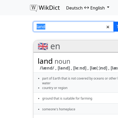
WikDict
↔
Deutsch
English
land – Deutsch–En
🇬🇧 en
land
noun
/lænd/ , [land] , [leːnd] , [læ(ː)nd] , [lænd
part of Earth that is not covered by oceans or other
water
country or region
ground that is suitable for farming
someone's homeplace